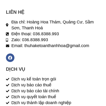
LIÊN HỆ
Địa chỉ: Hoàng Hoa Thám, Quảng Cư, Sầm
Sơn, Thanh Hoá
Điện thoại: 036.8388.993
Zalo: 036.8388.993
Email:
thuhaketoanthanhhoa@gmail.com
F
a
c
e
DỊCH VỤ
b
o
Dịch vụ kế toán trọn gói
o
Dịch vụ báo cáo thuế
k
Dịch vụ báo cáo tài chính
Dịch vụ quyết toán thuế
Dịch vụ thành lập doanh nghiệp